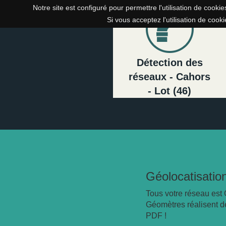
Notre site est configuré pour permettre l'utilisation de cooki
Notre site est configuré pour permettre l'utilisation de cooki
Si vous acceptez l'utilisation de cook
Si vous acceptez l'utilisation de cook
Détection des
réseaux - Cahors
- Lot (46)
Géolocatisatio
Tous votre réseau est
Géomètres réalisent 
PDF !